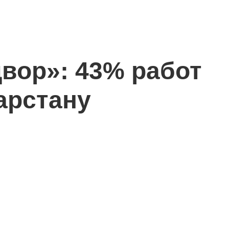
вор»: 43% работ
арстану