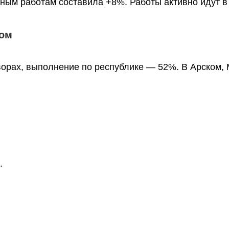
ым работам составила +8%. Работы активно идут в 
том
ворах, выполнение по республике — 52%. В Арском
.