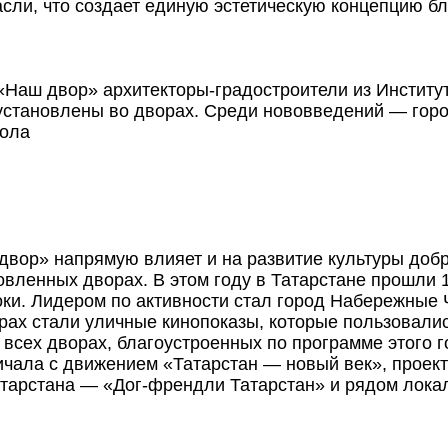
асли, что создает единую эстетическую концепцию б
 «Наш двор» архитекторы-градостроители из Институ
становлены во дворах. Среди нововведений — город
бола
вор» напрямую влияет и на развитие культуры добро
овленных дворах. В этом году в Татарстане прошли
оки. Лидером по активности стал город Набережные 
ах стали уличные кинопоказы, которые пользовалис
всех дворах, благоустроенных по программе этого г
ичала с движением «Татарстан — новый век», проект
тарстана — «Дог-френдли Татарстан» и рядом лока