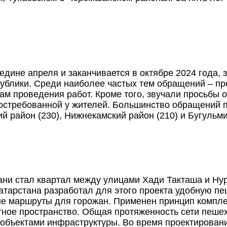
редине апреля и заканчивается в октябре 2024 года
ублики. Среди наиболее частых тем обращений – пр
кам проведения работ. Кроме того, звучали просьбы
стребованной у жителей. Большинство обращений по
 район (230), Нижнекамский район (210) и Бугульми
ани стал квартал между улицами Хади Такташа и Нур
Татарстана разработал для этого проекта удобную п
е маршруты для горожан. Применен принцип комплек
ное пространство. Общая протяженность сети пешех
бъектами инфраструктуры. Во время проектировани