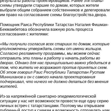
результаты работы проектировщиков. Ранее эти планы-
схемы утвердили старшие по домам, которых жители
выбрали общим собранием собственников и делегировали
им право на согласование схемы благоустройства двора.
Помощник Раиса Республики Татарстан Наталия Фишман-
Бекмамбетова обозначила важную роль процесса
согласования с жителями:
«Мы получили согласия всех старших по домам, которые
уполномочены утверждать схемы от имени жильцов.
Согласно регламенту программы, мы можем сейчас
отправить эти планы в работу и начать работы во
дворах. Однако для нас принципиально важно убедиться в
том, что жители не возражают против принятых схем.
Об этом говорил Раис Республики Татарстан Рустам
Минниханов и он с самого начала проектирования
подчеркивал, что ничего не должно делаться без мнения
жителей.
Из-за напряжённой санитарно-эпидемиологической
ситуации у нас нет возможности провести еще одну серию
личных встреч с татарстанцами. Поэтому мы открываем
публичный доступ к схемам и возможность отправлять нам