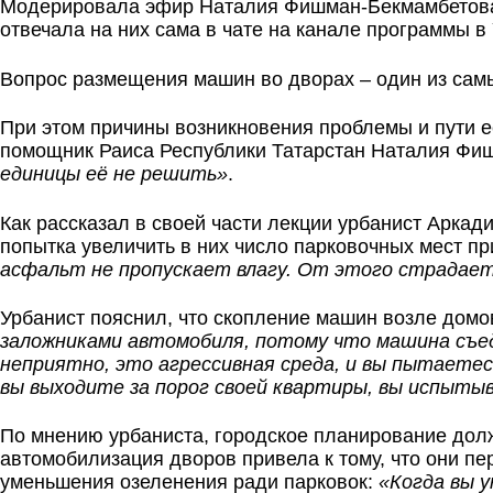
Модерировала эфир Наталия Фишман-Бекмамбетова. 
отвечала на них сама в чате на канале программы в
Вопрос размещения машин во дворах – один из сам
При этом причины возникновения проблемы и пути е
помощник Раиса Республики Татарстан Наталия Фи
единицы её не решить»
.
Как рассказал в своей части лекции урбанист Аркад
попытка увеличить в них число парковочных мест п
асфальт не пропускает влагу. От этого страдает
Урбанист пояснил, что скопление машин возле домо
заложниками автомобиля, потому что машина съед
неприятно, это агрессивная среда, и вы пытаетес
вы выходите за порог своей квартиры, вы испыты
По мнению урбаниста, городское планирование дол
автомобилизация дворов привела к тому, что они пе
уменьшения озеленения ради парковок:
«Когда вы 