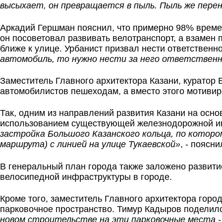
высыхает, он превращается в пыль. Пыль же пер
Аркадий Гершман пояснил, что примерно 98% време
он посоветовал развивать велотранспорт, а взамен
ближе к улице. Урбанист призвал нести ответственн
автомобиль, то нужно нести за него ответственно
Заместитель Главного архитектора Казани, куратор
автомобилистов пешеходам, а вместо этого мотивир
Так, одним из направлений развития Казани на осн
использованием существующей железнодорожной инф
застройка Большого Казанского кольца, по котор
маршрута) с линией на улице Тукаевской»
, - поясн
В генеральный план города также заложено развити
велосипедной инфраструктуры в городе.
Кроме того, заместитель Главного архитектора горо
парковочное пространство. Тимур Кадыров поделил
новом строительстве на эти парковочные места -