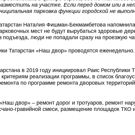
азместить на участке. Если перед домом или в не
муниципальная парковка функции городской не выпо
атарстан Наталия Фишман-Бекмамбетова напомнила, 
рковочных мест не будут вырубаться здоровые дерев
з подъезда, люди не попадали сразу на проезжую ча
и Татарстан «Наш двор» проводятся еженедельно. С
рстана в 2019 году инициировал Раис Республики Т
но критериям реализации программы, в список благо
 ремонта по программе ремонта дворовых территорий
Наш двор» – ремонт дорог и тротуаров, ремонт нару
есчано-гравийной смеси, размещение площадок ТКО и