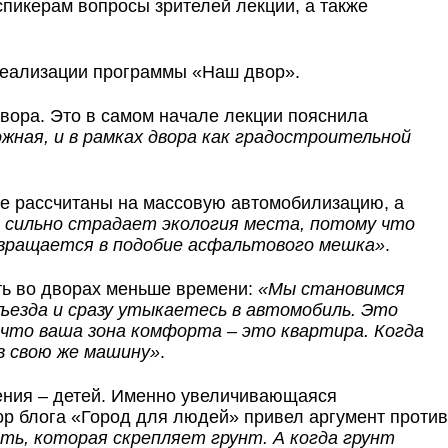
икерам вопросы зрителей лекции, а также
реализации программы «Наш двор».
вора. Это в самом начале лекции пояснила
ожная, и в рамках двора как градостроительной
 не рассчитаны на массовую автомобилизацию, а
 сильно страдает экология места, потому что
евращается в подобие асфальтового мешка»
.
ить во дворах меньше времени:
«Мы становимся
ъезда и сразу утыкаетесь в автомобиль. Это
 что ваша зона комфорта – это квартира. Когда
в свою же машину»
.
ения – детей. Именно увеличивающаяся
тор блога «Город для людей» привел аргумент против
ь, которая скрепляет грунт. А когда грунт