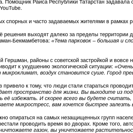
Помощник Раиса Республики Татарстан задавала сп
 YouTube.
ых спорных и часто задаваемых жителями в рамках 
ё решения выходят далеко за пределы территории д
шман-Бекмамбетова:
«Тема парковок – большая и сл
ий Гершман, районы с советской застройкой и вовсе
риводит к ухудшению экологической ситуации:
«Очень
 микроклимат, воздух становится суше. Город пр
в привело к тому, что люди стали стараться провод
ает пространство для жизни. Вы выходите из под
ь её избежать. И скорее всего вы будете считать,
ваете микростресс, вам хочется быстрее залезть 
жно опираться на самых незащищенных групп насел
рестали проводить время во дворах. Кроме того, ав
уничтожаете газон, вы уничтожаете растительност