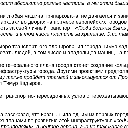
еносит абсолютно разные частицы, а мы этим дыш
ни любая машина припаркована, не двигается и зан
 парковки во дворах на примере европейских город
ость за свой личный транспорт:
«Люди должны быть р
сть, и в том числе платить за хранение. Это так
 Бюро транспортного планирования города Тимур Ка
овать людей, в том числе и владельцев машин, на 
ове генерального плана города станет создание кол
раструктуры города. Другими проектами предполаг
ому также пройдет трамвай и закольцуется от Про
ил Тимур Кадыров.
е транспортно-пересадочных узлов с перехватывающ
да рассказал, что Казань была одним из первых горо
ся планами по развитию этой инфраструктуры:
«сейч
 предположим, в центре города, где не так много