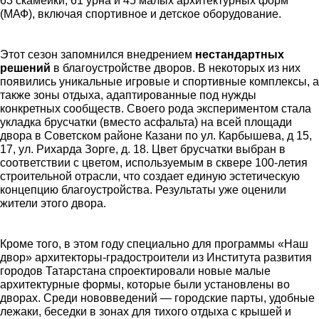
63 скамейки, 61 урна и 45 малых архитектурных форм
(МАФ), включая спортивное и детское оборудование.
Этот сезон запомнился внедрением
нестандартных
решений
в благоустройстве дворов. В некоторых из них
появились уникальные игровые и спортивные комплексы, а
также зоны отдыха, адаптированные под нужды
конкретных сообществ. Своего рода экспериментом стала
укладка брусчатки (вместо асфальта) на всей площади
двора в Советском районе Казани по ул. Карбышева, д 15,
17, ул. Рихарда Зорге, д. 18. Цвет брусчатки выбран в
соответствии с цветом, используемым в сквере 100-летия
строительной отрасли, что создает единую эстетическую
концепцию благоустройства. Результаты уже оценили
жители этого двора.
Кроме того, в этом году специально для программы «Наш
двор» архитекторы-градостроители из Института развития
городов Татарстана спроектировали новые малые
архитектурные формы, которые были установлены во
дворах. Среди нововведений — городские парты, удобные
лежаки, беседки в зонах для тихого отдыха с крышей и